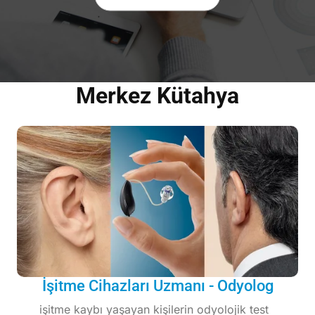
Merkez Kütahya
İşitme Cihazları Uzmanı - Odyolog
işitme kaybı yaşayan kişilerin odyolojik test