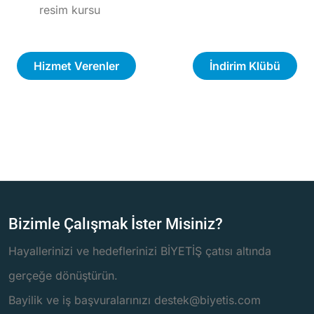
resim kursu
Hizmet Verenler
İndirim Klübü
Bizimle Çalışmak İster Misiniz?
Hayallerinizi ve hedeflerinizi BİYETİŞ çatısı altında
gerçeğe dönüştürün.
Bayilik ve iş başvuralarınızı destek@biyetis.com