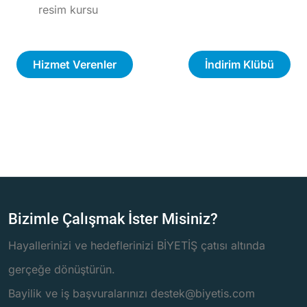
resim kursu
Hizmet Verenler
İndirim Klübü
Bizimle Çalışmak İster Misiniz?
Hayallerinizi ve hedeflerinizi BİYETİŞ çatısı altında
gerçeğe dönüştürün.
Bayilik ve iş başvuralarınızı destek@biyetis.com