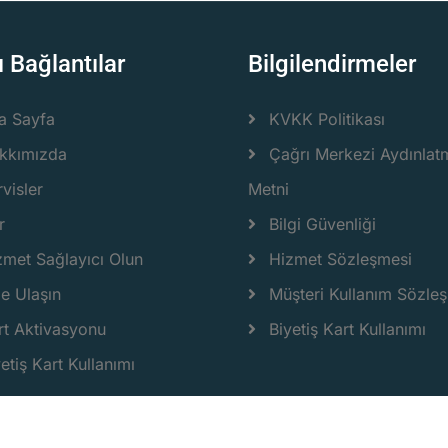
ı Bağlantılar
Bilgilendirmeler
a Sayfa
KVKK Politikası
kkımızda
Çağrı Merkezi Aydınlat
visler
Metni
r
Bilgi Güvenliği
zmet Sağlayıcı Olun
Hizmet Sözleşmesi
ze Ulaşın
Müşteri Kullanım Sözle
rt Aktivasyonu
Biyetiş Kart Kullanımı
etiş Kart Kullanımı