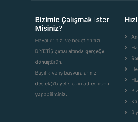
Bizimle Çalışmak İster
Hızl
Misiniz?
An
Hayallerinizi ve hedeflerinizi
Ha
BİYETİŞ çatısı altında gerçeğe
Ser
dönüştürün.
İlle
Bayilik ve iş başvuralarınızı
Hi
destek@biyetis.com adresinden
Bi
yapabilirsiniz.
Ka
Biy