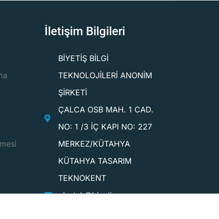
İletişim Bilgileri
BİYETİŞ BİLGİ
ma
TEKNOLOJİLERİ ANONİM
ŞİRKETİ
ÇALCA OSB MAH. 1 CAD.
NO: 1 /3 İÇ KAPI NO: 227
şmesi
MERKEZ/KÜTAHYA
KÜTAHYA TASARIM
TEKNOKENT
destek@biyetis.com
+90 541 8586881