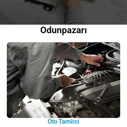
Odunpazarı
Oto Tamirci