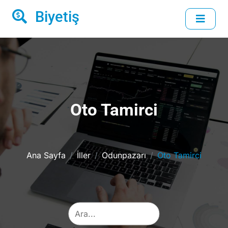
Biyetiş
Oto Tamirci
Ana Sayfa
İller
Odunpazarı
Oto Tamirci