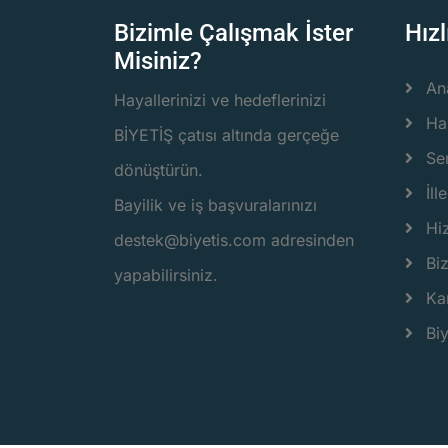
Bizimle Çalışmak İster
Hızl
Misiniz?
An
Hayallerinizi ve hedeflerinizi
Ha
BİYETİŞ çatısı altında gerçeğe
Ser
dönüştürün.
İlle
Bayilik ve iş başvuralarınızı
Hi
destek@biyetis.com adresinden
Bi
yapabilirsiniz.
Ka
Biy