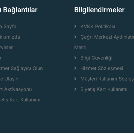
ı Bağlantılar
Bilgilendirmeler
a Sayfa
KVKK Politikası
kkımızda
Çağrı Merkezi Aydınlat
visler
Metni
r
Bilgi Güvenliği
zmet Sağlayıcı Olun
Hizmet Sözleşmesi
ze Ulaşın
Müşteri Kullanım Sözle
rt Aktivasyonu
Biyetiş Kart Kullanımı
etiş Kart Kullanımı