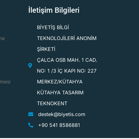
İletişim Bilgileri
BİYETİŞ BİLGİ
ma
TEKNOLOJİLERİ ANONİM
ŞİRKETİ
ÇALCA OSB MAH. 1 CAD.
NO: 1 /3 İÇ KAPI NO: 227
şmesi
MERKEZ/KÜTAHYA
KÜTAHYA TASARIM
TEKNOKENT
destek@biyetis.com
+90 541 8586881