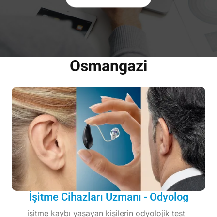
Osmangazi
İşitme Cihazları Uzmanı - Odyolog
işitme kaybı yaşayan kişilerin odyolojik test