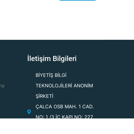
İletişim Bilgileri
BİYETİŞ BİLGİ
ma
TEKNOLOJİLERİ ANONİM
ŞİRKETİ
ÇALCA OSB MAH. 1 CAD.
NO: 1 /3 İÇ KAPI NO: 227
şmesi
MERKEZ/KÜTAHYA