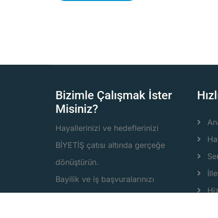
Bizimle Çalışmak İster
Hızl
Misiniz?
An
Hayallerinizi ve hedeflerinizi
Ha
BİYETİŞ çatısı altında gerçeğe
Ser
dönüştürün.
İlle
Bayilik ve iş başvuralarınızı
Hi
destek@biyetis.com adresinden
Bi
yapabilirsiniz.