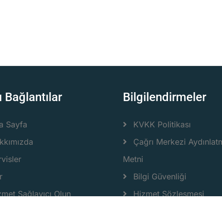
ı Bağlantılar
Bilgilendirmeler
a Sayfa
KVKK Politikası
kkımızda
Çağrı Merkezi Aydınlat
visler
Metni
r
Bilgi Güvenliği
zmet Sağlayıcı Olun
Hizmet Sözleşmesi
ze Ulaşın
Müşteri Kullanım Sözle