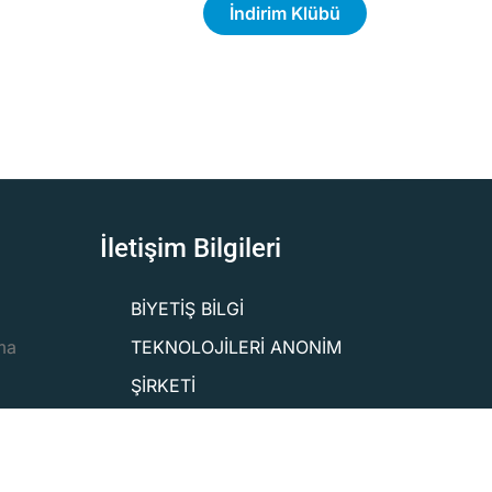
İndirim Klübü
İletişim Bilgileri
BİYETİŞ BİLGİ
ma
TEKNOLOJİLERİ ANONİM
ŞİRKETİ
ÇALCA OSB MAH. 1 CAD.
NO: 1 /3 İÇ KAPI NO: 227