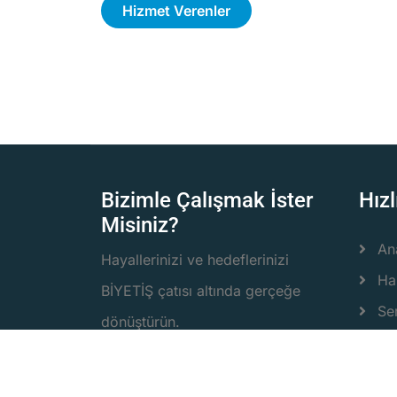
Hizmet Verenler
Bizimle Çalışmak İster
Hızl
Misiniz?
An
Hayallerinizi ve hedeflerinizi
Ha
BİYETİŞ çatısı altında gerçeğe
Ser
dönüştürün.
İlle
Bayilik ve iş başvuralarınızı
Hi
destek@biyetis.com adresinden