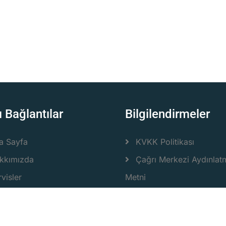
ı Bağlantılar
Bilgilendirmeler
a Sayfa
KVKK Politikası
kkımızda
Çağrı Merkezi Aydınlat
visler
Metni
r
Bilgi Güvenliği
zmet Sağlayıcı Olun
Hizmet Sözleşmesi