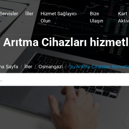
Servisler
İller
Hizmet Sağlayıcı
Bize
Kart
Olun
Ulaşın
Akti
 Arıtma Cihazları hizmetl
na Sayfa
İller
Osmangazi
Su Arıtma Cihazları hizmetle