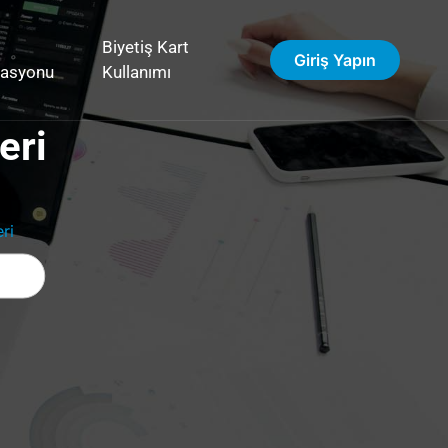
Biyetiş Kart
Giriş Yapın
vasyonu
Kullanımı
eri
ri