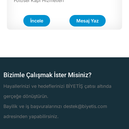
Fotosel Kapı Hizmetleri
İncele
Mesaj Yaz
Bizimle Çalışmak İster Misiniz?
Hayallerinizi ve hedeflerinizi BİYETİŞ çatısı altında
gerçeğe dönüştürün.
Bayilik ve iş başvuralarınızı destek@biyetis.com
adresinden yapabilirsiniz.