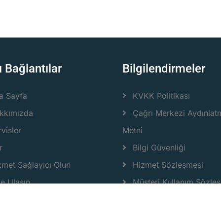
ı Bağlantılar
Bilgilendirmeler
a Sayfa
KVKK Politikası
kkımızda
Çağrı Merkezi Aydınlat
visler
Metni
r
Bilgi Güvenliği
zmet Sağlayıcı Olun
Hizmet Sözleşmesi
ze Ulaşın
Müşteri Kullanım Sözle
rt Aktivasyonu
Biyetiş Kart Kullanımı
etiş Kart Kullanımı