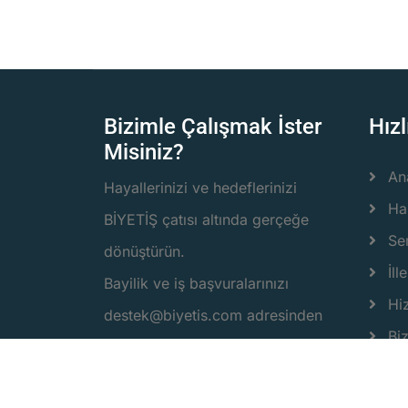
Bizimle Çalışmak İster
Hızl
Misiniz?
An
Hayallerinizi ve hedeflerinizi
Ha
BİYETİŞ çatısı altında gerçeğe
Ser
dönüştürün.
İlle
Bayilik ve iş başvuralarınızı
Hi
destek@biyetis.com adresinden
Bi
yapabilirsiniz.
Ka
Biy