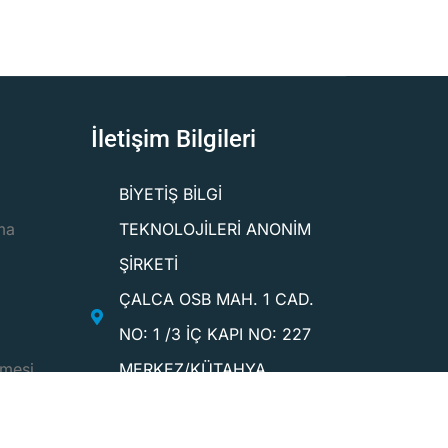
İletişim Bilgileri
BİYETİŞ BİLGİ
ma
TEKNOLOJİLERİ ANONİM
ŞİRKETİ
ÇALCA OSB MAH. 1 CAD.
NO: 1 /3 İÇ KAPI NO: 227
şmesi
MERKEZ/KÜTAHYA
KÜTAHYA TASARIM
TEKNOKENT