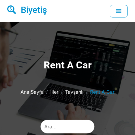
Biyetiş
Rent A Car
Ana Sayfa
İller
Tavşanlı
Rent A Car