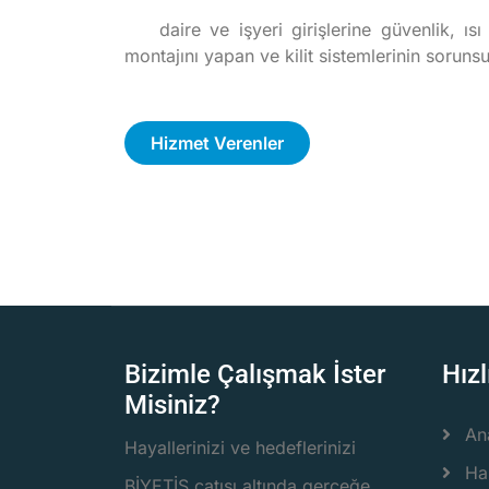
daire ve işyeri girişlerine güvenlik, ı
montajını yapan ve kilit sistemlerinin sorun
Hizmet Verenler
Bizimle Çalışmak İster
Hızl
Misiniz?
An
Hayallerinizi ve hedeflerinizi
Ha
BİYETİŞ çatısı altında gerçeğe