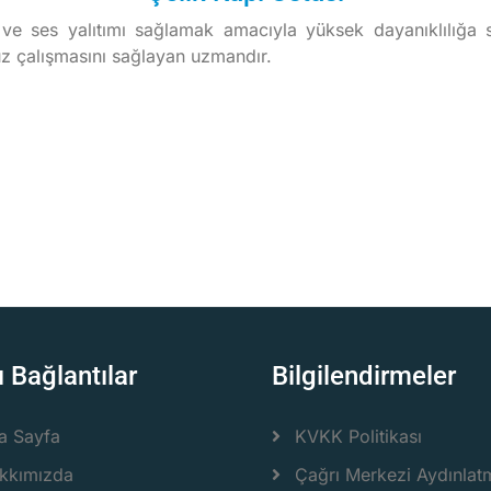
sı ve ses yalıtımı sağlamak amacıyla yüksek dayanıklılığa
suz çalışmasını sağlayan uzmandır.
ı Bağlantılar
Bilgilendirmeler
a Sayfa
KVKK Politikası
kkımızda
Çağrı Merkezi Aydınlat