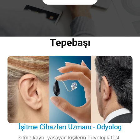
Tepebaşı
İşitme Cihazları Uzmanı - Odyolog
işitme kaybı yaşayan kişilerin odyolojik test