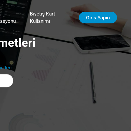
Biyetiş Kart
Giriş Yapın
vasyonu
Kullanımı
metleri
tleri