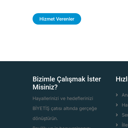
Hizmet Verenler
Bizimle Çalışmak İster
Hızl
Misiniz?
An
Hayallerinizi ve hedeflerinizi
Ha
BİYETİŞ çatısı altında gerçeğe
Ser
dönüştürün.
İlle