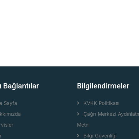
ı Bağlantılar
Bilgilendirmeler
a Sayfa
KVKK Politikası
kkımızda
Çağrı Merkezi Aydınlat
visler
Metni
r
Bilgi Güvenliği