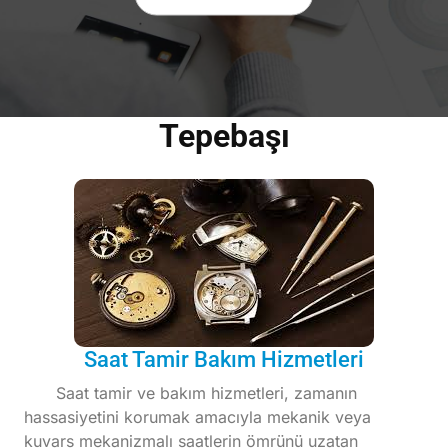
Tepebaşı
Saat Tamir Bakım Hizmetleri
Saat tamir ve bakım hizmetleri, zamanın
hassasiyetini korumak amacıyla mekanik veya
kuvars mekanizmalı saatlerin ömrünü uzatan