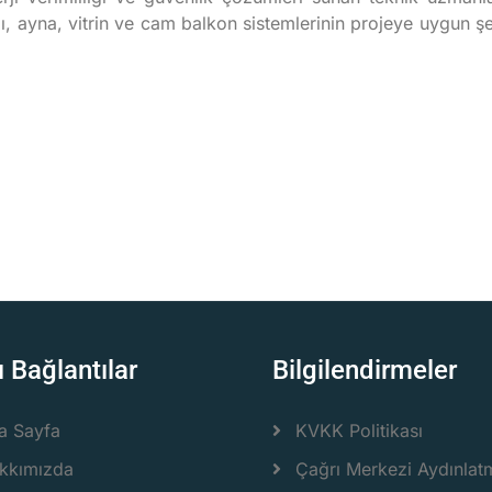
mı, ayna, vitrin ve cam balkon sistemlerinin projeye uygun
ı Bağlantılar
Bilgilendirmeler
a Sayfa
KVKK Politikası
kkımızda
Çağrı Merkezi Aydınlat