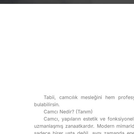
Tabii, camcılık mesleğini hem profe
bulabilirsin.
Camcı Nedir? (Tanım)
Camcı, yapıların estetik ve fonksiyonel 
uzmanlaşmış zanaatkardır. Modern mimaride 
sadece birer usta değil, aynı zamanda ener