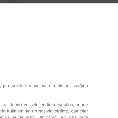
un şekilde tanımlayan metinleri aşağıda
ajı, tamiri ve şekillendirilmesi süreçlerinde
 kullanımının artmasıyla birlikte, camcılar
 haline gelmiştir. Bir camcı; ev, ofis veya