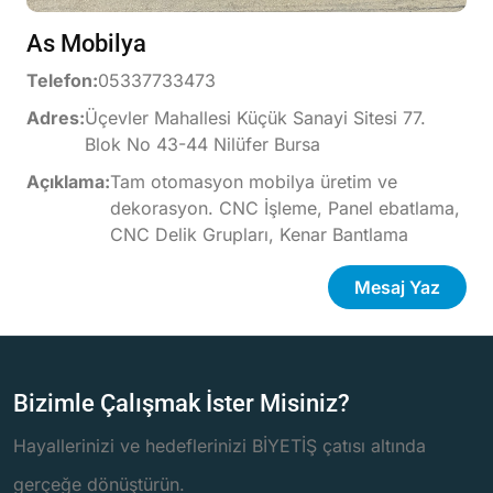
As Mobilya
Telefon:
05337733473
Adres:
Üçevler Mahallesi Küçük Sanayi Sitesi 77.
Blok No 43-44 Nilüfer Bursa
Açıklama:
Tam otomasyon mobilya üretim ve
dekorasyon. CNC İşleme, Panel ebatlama,
CNC Delik Grupları, Kenar Bantlama
Mesaj Yaz
Bizimle Çalışmak İster Misiniz?
Hayallerinizi ve hedeflerinizi BİYETİŞ çatısı altında
gerçeğe dönüştürün.