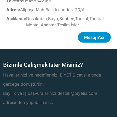
Telefon:
05458342166
Adres:
Alipaşa Mah.Balıklı caddesi.20/A
Açıklama:
Duşakabin,Boya,Şohben,Tadilat,Tamirat
Montaj,Anahtar Teslim İşler
Mesaj Yaz
Bizimle Çalışmak İster Misiniz?
Hayallerinizi ve hedeflerinizi BİYETİŞ çatısı altında
gerçeğe dönüştürün.
Bayilik ve iş başvuralarınızı destek@biyetis.com
adresinden yapabilirsiniz.