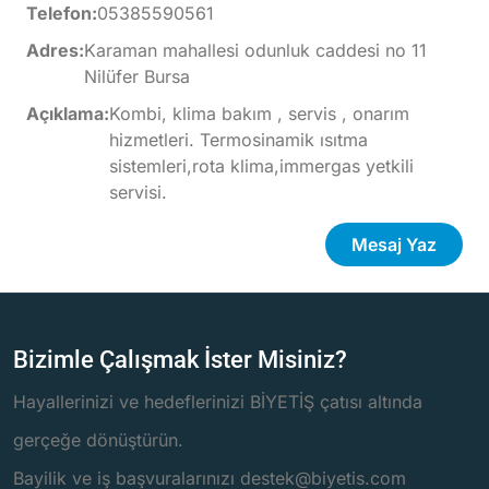
Telefon:
05385590561
Adres:
Karaman mahallesi odunluk caddesi no 11
Nilüfer Bursa
Açıklama:
Kombi, klima bakım , servis , onarım
hizmetleri. Termosinamik ısıtma
sistemleri,rota klima,immergas yetkili
servisi.
Mesaj Yaz
Bizimle Çalışmak İster Misiniz?
Hayallerinizi ve hedeflerinizi BİYETİŞ çatısı altında
gerçeğe dönüştürün.
Bayilik ve iş başvuralarınızı destek@biyetis.com