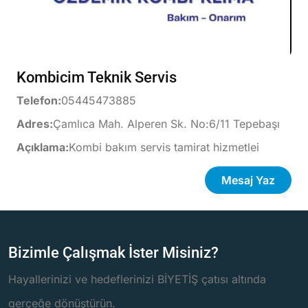
Kombicim Teknik Servis
Telefon:
05445473885
Adres:
Çamlıca Mah. Alperen Sk. No:6/11 Tepebaşı
Açıklama:
Kombi bakım servis tamirat hizmetlei
Mesaj Yaz
Bizimle Çalışmak İster Misiniz?
Hayallerinizi ve hedeflerinizi BİYETİŞ çatısı altında
gerçeğe dönüştürün.