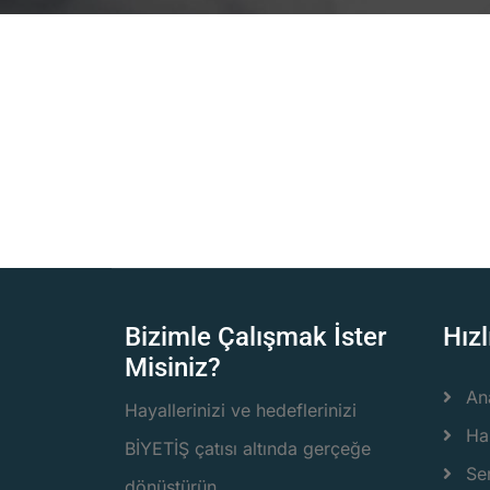
Bizimle Çalışmak İster
Hızl
Misiniz?
An
Hayallerinizi ve hedeflerinizi
Ha
BİYETİŞ çatısı altında gerçeğe
Ser
dönüştürün.