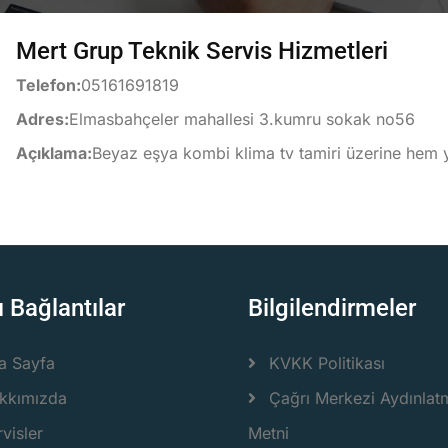
Mert Grup Teknik Servis Hizmetleri
Telefon:
05161691819
Adres:
Elmasbahçeler mahallesi 3.kumru sokak no56
Açıklama:
Beyaz eşya kombi klima tv tamiri üzerine hem 
ı Bağlantılar
Bilgilendirmeler
a Sayfa
KVKK Politikası
kkımızda
Çağrı Merkezi Aydınlat
visler
Metni