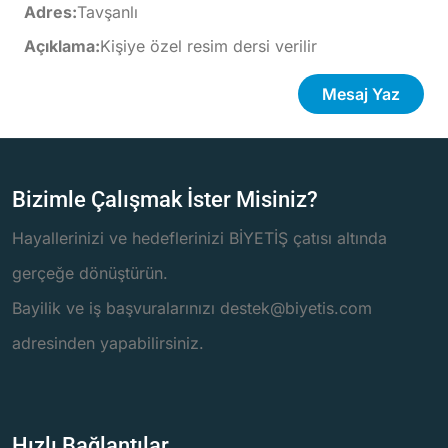
Adres:
Tavşanlı
Açıklama:
Kişiye özel resim dersi verilir
Mesaj Yaz
Bizimle Çalışmak İster Misiniz?
Hayallerinizi ve hedeflerinizi BİYETİŞ çatısı altında
gerçeğe dönüştürün.
Bayilik ve iş başvuralarınızı destek@biyetis.com
adresinden yapabilirsiniz.
Hızlı Bağlantılar