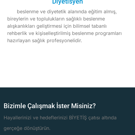
Diyetisyen
beslenme ve diyetetik alanında eğitim almış,
bireylerin ve toplulukların sağlıklı beslenme
alışkanlıkları geliştirmesi için bilimsel tabanlı
rehberlik ve kişiselleştirilmiş beslenme programları
hazırlayan sağlık profesyonelidir.
Bizimle Çalışmak İster Misiniz?
Hayallerinizi ve hedeflerinizi BİYETİŞ çatısı altında
gerçeğe dönüştürün.