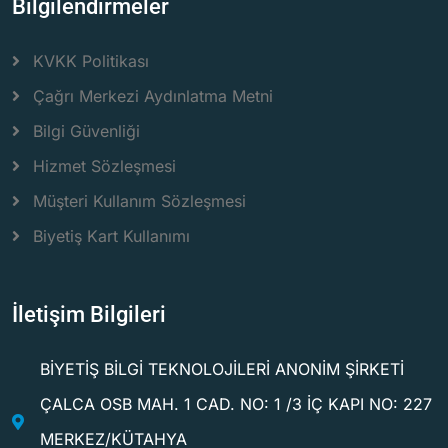
Bilgilendirmeler
KVKK Politikası
Çağrı Merkezi Aydınlatma Metni
Bilgi Güvenliği
Hizmet Sözleşmesi
Müşteri Kullanım Sözleşmesi
Biyetiş Kart Kullanımı
İletişim Bilgileri
BİYETİŞ BİLGİ TEKNOLOJİLERİ ANONİM ŞİRKETİ
ÇALCA OSB MAH. 1 CAD. NO: 1 /3 İÇ KAPI NO: 227
MERKEZ/KÜTAHYA