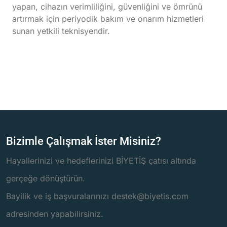
yapan, cihazın verimliliğini, güvenliğini ve ömrünü
artırmak için periyodik bakım ve onarım hizmetleri
sunan yetkili teknisyendir.
Bizimle Çalışmak İster Misiniz?
Hayallerinizi ve hedeflerinizi BİYETİŞ çatısı altında
gerçeğe dönüştürün.
Bayilik ve iş başvuralarınızı destek@biyetis.com
adresinden yapabilirsiniz.