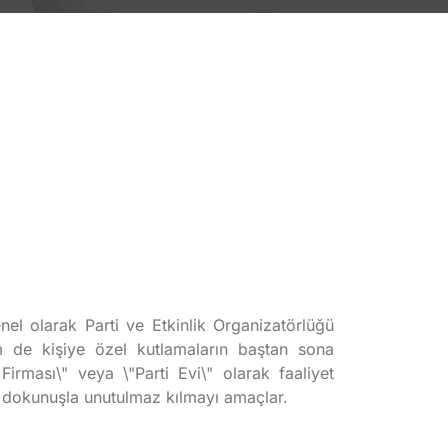
el olarak Parti ve Etkinlik Organizatörlüğü
m de kişiye özel kutlamaların baştan sona
Firması\" veya \"Parti Evi\" olarak faaliyet
r dokunuşla unutulmaz kılmayı amaçlar.